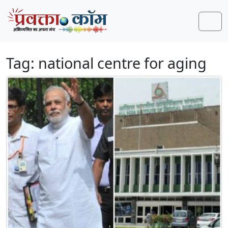
Skip to content
Skip to footer
Men
Tag:
national centre for aging