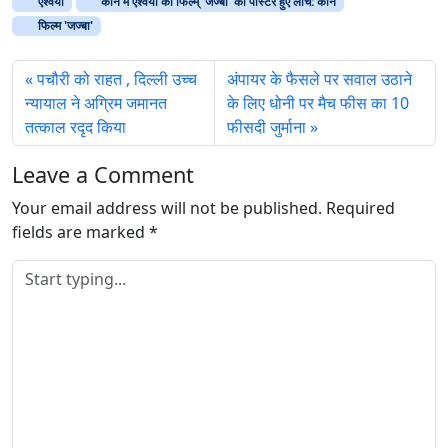
ऐश्वर्या
कान में ऐश्वर्या की फिल्म् 'जज्बा' का पोस्टर हुए लांच: कान
i
फिल्म 'जज्बा'
n
g
पचौरी को राहत , दिल्ली उच्च
अंपायर के फैसले पर सवाल उठाने
…
न्यायाल ने अग्रिम जमानत
के लिए धोनी पर मैच फीस का 10
तत्काल रदृद किया
फीसदी जुर्माना
Leave a Comment
Your email address will not be published.
Required
fields are marked
*