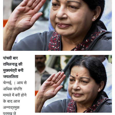
पांचवी बार
तमिलनाडू की
मुख्यमंत्री बनी
जयललिता
चेन्नई, । आय से
अधिक संपत्ति
मामले में बरी होने
के बाद आज
अन्नाद्रमुक
प्रमुख जे