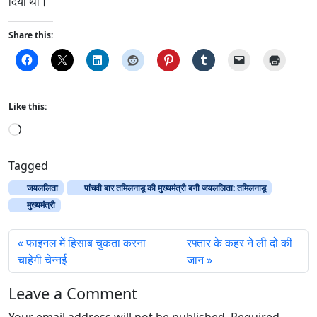
दिया था।
Share this:
Like this:
L
o
a
Tagged
d
जयललिता
पांचवी बार तमिलनाडू की मुख्यमंत्री बनी जयललिता: तमिलनाडू
i
मुख्यमंत्री
n
g
फाइनल में हिसाब चुकता करना
रफ्तार के कहर ने ली दो की
…
चाहेगी चेन्नई
जान
Leave a Comment
Your email address will not be published.
Required