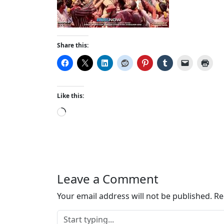
Share this:
Like this:
L
o
a
d
i
n
Leave a Comment
g
…
Your email address will not be published.
Re