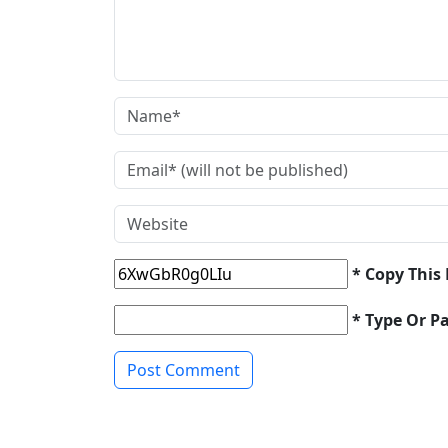
* Copy This
* Type Or P