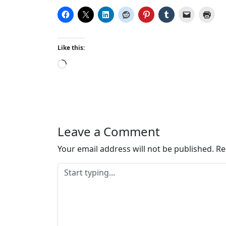
Like this:
L
o
a
d
i
n
Leave a Comment
g
…
Your email address will not be published.
Re