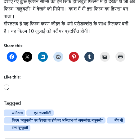
दर्शाए गए कुछ एक्शन सीन्स को हम सिर्फ हॉलिवुड फिल्मों में ही देखते थे जो अब
फिल्म “बाहुबली” में देखने को मिलेगा। काश मैं भी इस फिल्म का हिस्सा बन
पाता।
गौरतलब है यह फिल्म करण जौहर के धर्मा प्रोडक्शंस के साथ मिलकर बनी
है। यह फिल्म 10 जुलाई को पर्दे पर प्रदर्शित होगी।
Share this:
Like this:
L
o
a
Tagged
d
अमिताभ
एस राजामौली
i
फिल्म “बाहुबली” का हिस्सा ना होने पर अमिताभ को अफसोस: बाहुबली”
बीग बी
n
राणा दुग्गुवती
g
…