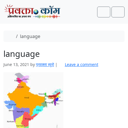
Skip to content
Skip to footer
Search
Men
Home
language
language
June 13, 2021
by
प्रवक्‍ता ब्यूरो
|
Leave a comment