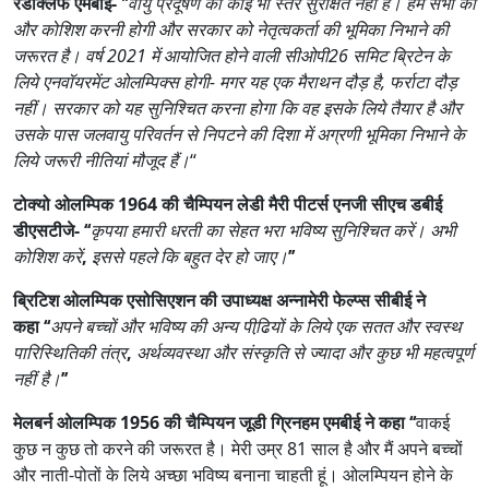
रैडक्लिफ एमबीई-
“
वायु प्रदूषण का कोई भी स्‍तर सुरक्षित नहीं है। हम सभी को
और कोशिश करनी होगी और सरकार को नेतृत्‍वकर्ता की भूमिका निभाने की
जरूरत है। वर्ष 2021 में आयोजित होने वाली सीओपी26 समिट ब्रिटेन के
लिये एनवॉयरमेंट ओलम्पिक्‍स होगी- मगर यह एक मैराथन दौड़ है
, फर्राटा दौड़
नहीं। सरकार को यह सुनिश्चित करना होगा कि वह इसके लिये तैयार है और
उसके पास जलवायु परिवर्तन से निपटने की दिशा में अग्रणी भूमिका निभाने के
लिये जरूरी नीतियां मौजूद हैं।
“
टोक्‍यो ओलम्पिक 1964 की चैम्पियन लेडी मैरी पीटर्स एनजी सीएच डबीई
डीएसटीजे-
‘‘
कृपया हमारी धरती का सेहत भरा भविष्‍य सुनिश्चित करें। अभी
कोशिश करें
,
इससे पहले कि बहुत देर हो जाए।
’’
ब्रिटिश ओलम्पिक एसोसिएशन की उपाध्‍यक्ष अन्‍नामेरी फेल्‍प्‍स सीबीई ने
कहा
‘‘
अपने बच्‍चों और भविष्‍य की अन्‍य पीढि़यों के लिये एक सतत और स्‍वस्‍थ
पारिस्थितिकी तंत्र
,
अर्थव्‍यवस्‍था और संस्‍कृति से ज्‍यादा और कुछ भी महत्‍वपूर्ण
नहीं है।
’’
मेलबर्न ओलम्पिक 1956 की चैम्पियन जूडी ग्रिनहम एमबीई ने कहा
‘‘
वाकई
कुछ न कुछ तो करने की जरूरत है। मेरी उम्र 81 साल है और मैं अपने बच्‍चों
और नाती-पोतों के लिये अच्‍छा भविष्‍य बनाना चाहती हूं। ओलम्पियन होने के