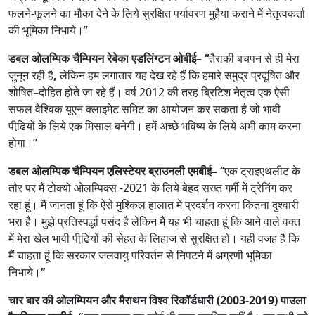
फलने-फूलने का मौका देने के लिये सुरक्षित पर्यावरण मुहैया कराने में नेतृत्‍वकर्ता
की भूमिका निभाये।”
डबल ओलम्पिक चैम्पियन रेबेका एडलिंग्‍टन ओबीई
–
‘
‘
तैराकी बचपन से ही मेरा
जुनून रही है
,
लेकिन हम लगातार यह देख रहे हैं कि हमारे समुद्र प्रदूषित और
शोषित
–
दोहित होते जा रहे हैं। वर्ष 2012 की तरह ब्रिटिश नेतृत्‍व एक ऐसी
सफल वैश्विक यूएन क्‍लाइमेट समिट का आयोजन कर सकता है जो भावी
पीढि़यों के लिये एक मिसाल बनेगी। हमें अच्‍छे भविष्‍य के लिये अभी काम करना
होगा।”
डबल ओलम्पिक चैम्पियन एलिस्‍टेयर ब्राउनली एमबीई
–
‘‘
एक ट्राइएथलीट के
तौर पर मैं टोक्‍यो ओलम्पिक्‍स -2021 के लिये बेहद सख्‍त गर्मी में ट्रेनिंग कर
रहा हूं। मैं जानता हूं कि ऐसे मुश्किल हालात में प्रदर्शन करना कितना दुश्‍वारी
भरा है। मुझे प्रतिस्‍पर्द्धा पसंद है लेकिन मैं यह भी चाहता हूं कि आने वाले वक्‍त
में मेरा खेल भावी पीढि़यों की सेहत के लिहाज से सुरक्षित हो। यही वजह है कि
मैं चाहता हूं कि सरकार जलवायु परिवर्तन से निपटने में अग्रणी भूमिका
निभाये।
’’
चार बार की ओलम्पियन और मैराथन विश्‍व रिकॉर्डधारी (2003-2019) पाउला