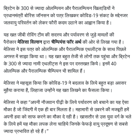
ब्रिटेन के 300 से ज्‍यादा ओलम्पियन और पैरालम्पियन खिलाडि़यों ने
प्रधानमंत्री बोरिस जॉनसन को पत्र लिखकर कोविड-19 संकट के मद्देनजर
जलवायु परिवर्तन को लेकर फौरी कदम उठाने का आह्वान किया है।
यह खत जीबी रोविंग टीम की सदस्‍य और पर्यावरण से जुड़े मामलों की
पैरोकार
मेलिसा विल्‍सन
द्वारा
चैम्पियंस फॉर अर्थ
की ओर से लिखा गया है।
मेलिसा ने इस पत्र को ओलम्पिक और पैरालम्पिक एथलीट्स के साथ पिछले
अगस्‍त में साझा किया था। यह खत बहुत तेजी से लोगों तक पहुंचा और ब्रिटेन
के 300 से ज्‍यादा नामी एथलीट्स ने इस पर दस्‍तखत किये। इनमें 40
ओलम्पिक और पैरालम्पिक चैम्पियन भी शामिल हैं।
मेलिसा ने महसूस किया कि कोविड-19 ने बदलाव के लिये बहुत बड़ा अवसर
मुहैया कराया है, लिहाजा उन्‍होंने यह खत लिखने का फैसला किया।
मेलिसा ने कहा “अपनी नौजवान पीढ़ी के लिये पर्यावरण को बचाने का यह ऐसा
मौका है जो जिंदगी में एक ही बार मिलता है। महामारी से उबरने की मजबूरी हमें
अपनी हवा को साफ करने का मौका दे रही है। खासतौर से उस युवा वर्ग के भले
के लिये हमें यह मौका लपक लेना चाहिये जिनके फेफड़े वायु प्रदूषण से सबसे
ज्‍यादा प्रभावित हो रहे हैं।’’