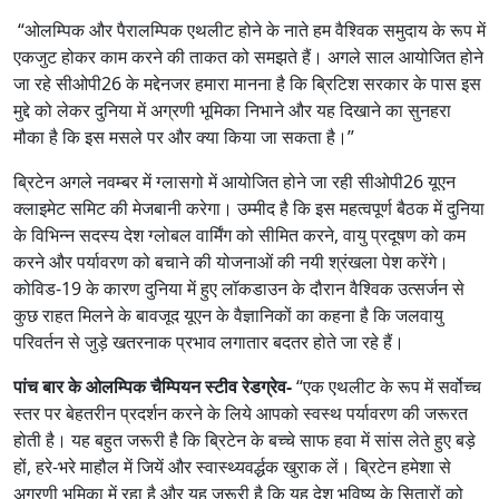
“ओलम्पिक और पैरालम्पिक एथलीट होने के नाते हम वैश्विक समुदाय के रूप में
एकजुट होकर काम करने की ताकत को समझते हैं। अगले साल आयोजित होने
जा रहे सीओपी26 के मद्देनजर हमारा मानना है कि ब्रिटिश सरकार के पास इस
मुद्दे को लेकर दुनिया में अग्रणी भूमिका निभाने और यह दिखाने का सुनहरा
मौका है कि इस मसले पर और क्‍या किया जा सकता है।”
ब्रिटेन अगले नवम्‍बर में ग्‍लासगो में आयोजित होने जा रही सीओपी26 यूएन
क्‍लाइमेट समिट की मेजबानी करेगा। उम्‍मीद है कि इस महत्‍वपूर्ण बैठक में दुनिया
के विभिन्‍न सदस्‍य देश ग्‍लोबल वार्मिंग को सीमित करने, वायु प्रदूषण को कम
करने और पर्यावरण को बचाने की योजनाओं की नयी श्रंखला पेश करेंगे।
कोविड-19 के कारण दुनिया में हुए लॉकडाउन के दौरान वैश्विक उत्‍सर्जन से
कुछ राहत मिलने के बावजूद यूएन के वैज्ञानिकों का कहना है कि जलवायु
परिवर्तन से जुड़े खतरनाक प्रभाव लगातार बदतर होते जा रहे हैं।
पांच बार के ओलम्पिक चैम्पियन स्‍टीव रेडग्रेव-
“एक एथलीट के रूप में सर्वोच्‍च
स्‍तर पर बेहतरीन प्रदर्शन करने के लिये आपको स्‍वस्‍थ पर्यावरण की जरूरत
होती है। यह बहुत जरूरी है कि ब्रिटेन के बच्‍चे साफ हवा में सांस लेते हुए बड़े
हों, हरे-भरे माहौल में जियें और स्‍वास्‍थ्‍यवर्द्धक खुराक लें। ब्रिटेन हमेशा से
अग्रणी भूमिका में रहा है और यह जरूरी है कि यह देश भविष्‍य के सितारों को