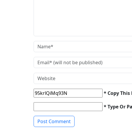
* Copy This
* Type Or P