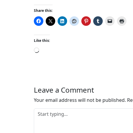
Share this:
Like this:
L
o
a
d
i
n
Leave a Comment
g
…
Your email address will not be published.
Re