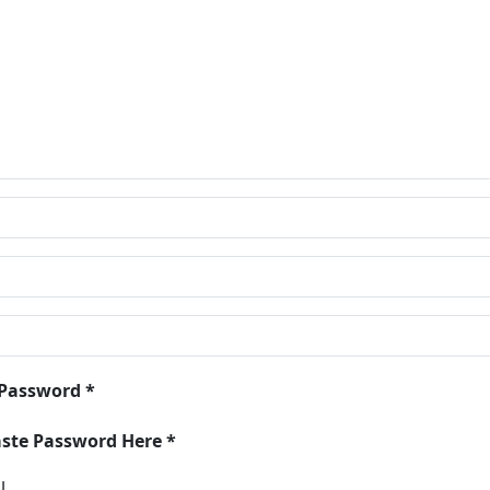
 Password *
aste Password Here *
l.