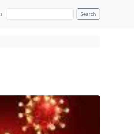
S
ति
Search
e
a
r
c
h