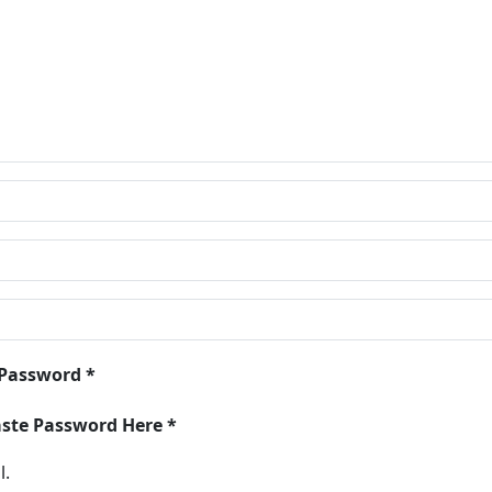
 Password *
aste Password Here *
l.