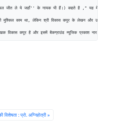
``चल जीत ले ये जहाँ'' के नायक भी हैं।) कहते है ," यह मेरे लिए काफी चैलेंजि
फी मुश्किल काम था, लेकिन श्री विकास कपूर के लेखन और उनके अनुभव का साथ हो
ेखक विकास कपूर है और इसमें बैकग्राउंड म्यूजिक प्रकाश नार का है। इसके मुख्य
विशेषता : प्रो. अग्निहोत्री