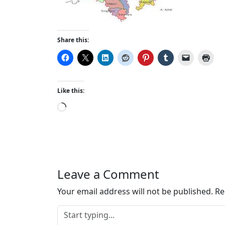
Share this:
Like this:
L
o
a
d
i
n
Leave a Comment
g
…
Your email address will not be published.
Re