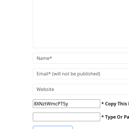
* Copy This
* Type Or P