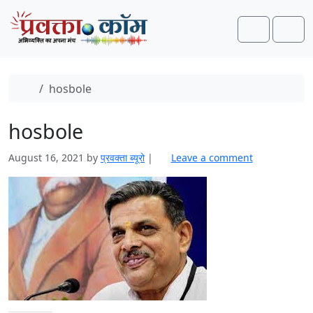
Skip to content
Skip to footer
Search
Men
Home
hosbole
hosbole
August 16, 2021
by
प्रवक्‍ता ब्यूरो
|
Leave a comment