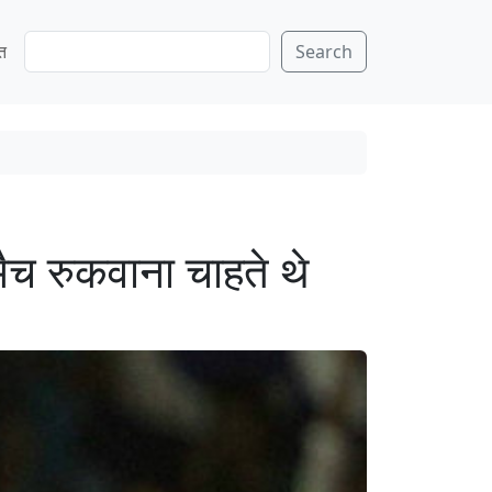
S
ति
Search
e
a
r
c
h
मैच रुकवाना चाहते थे