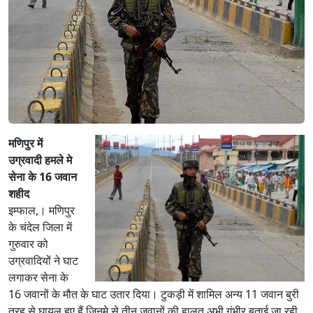
मणिपुर में
उग्रवादी हमले मे
सेना के 16 जवान
शहीद
इम्फाल,। मणिपुर
के चंदेल जिला में
गुरुवार को
उग्रवादियों ने घाट
लगाकर सेना के
16 जवानों के मौत के घाट उतार दिया। टुकड़ी में शामिल अन्य 11 जवान बुरी
तरह से घायल हुए हैं जिनमे से तीन जवानों की हालत अभी गंभीर बताई जा रही