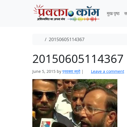
Skip to content
Skip to footer
मुख पृष्ठ
स
Home
20150605114367
20150605114367
June 5, 2015
by
प्रवक्ता ब्यूरो
|
Leave a comment