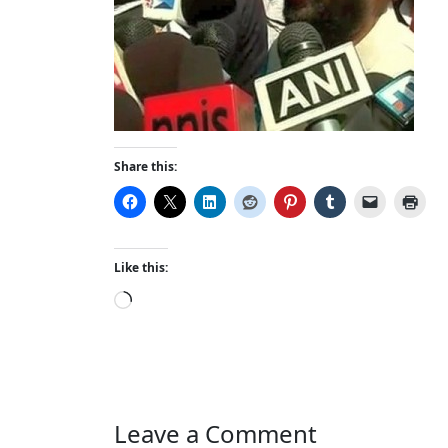
Share this:
Like this:
L
o
a
d
i
n
Leave a Comment
g