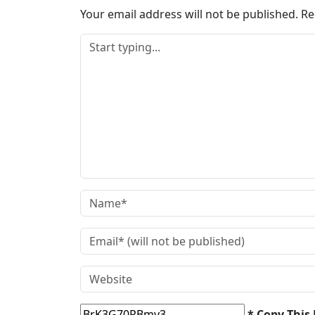
…
Your email address will not be published.
Re
* Copy This