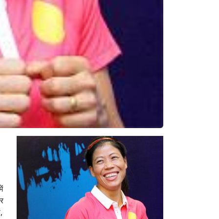
ें
कर
,