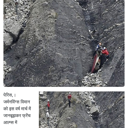
पेरिस,।
जर्मनविंग्स विमान
को इस वर्ष मार्च में
जानबूझकर फ्रेंच
आल्प्स में