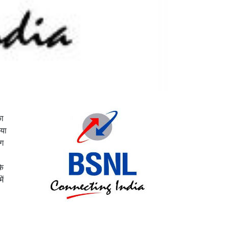
का
ाया
ंग
के
ें