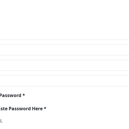
 Password *
aste Password Here *
l.