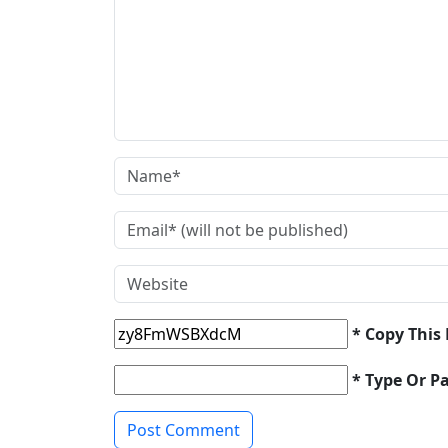
* Copy This
* Type Or P