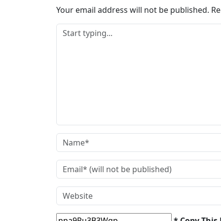
…
Your email address will not be published.
Re
* Copy This