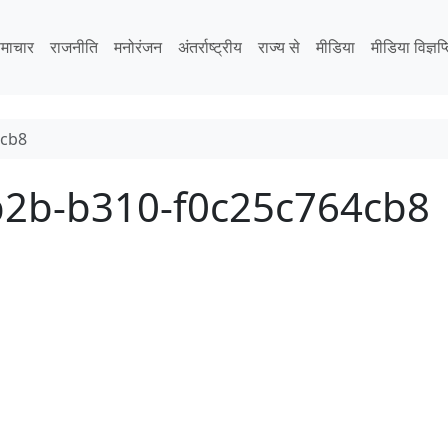
माचार
राजनीति
मनोरंजन
अंतर्राष्ट्रीय
राज्य से
मीडिया
मीडिया विज्ञप्
4cb8
b2b-b310-f0c25c764cb8