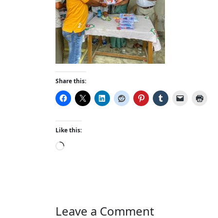
Share this:
Like this:
L
o
a
d
i
n
Leave a Comment
g