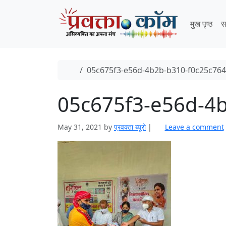
Skip to content
Skip to footer
मुख पृष्ठ
स
Home
05c675f3-e56d-4b2b-b310-f0c25c76
05c675f3-e56d-4
May 31, 2021
by
प्रवक्‍ता ब्यूरो
|
Leave a comment