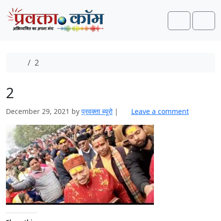
Skip to content
Skip to footer
Search
Men
Home
2
2
December 29, 2021
by
प्रवक्‍ता ब्यूरो
|
Leave a comment