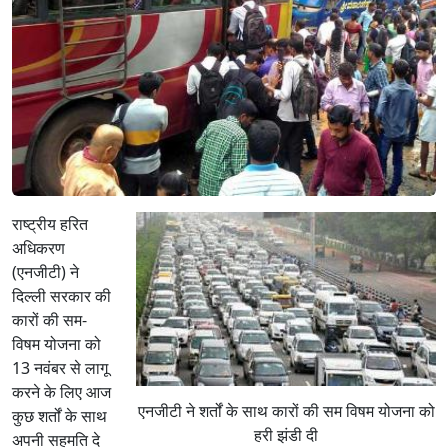
राष्ट्रीय हरित
अधिकरण
(एनजीटी) ने
दिल्ली सरकार की
कारों की सम-
विषम योजना को
13 नवंबर से लागू
करने के लिए आज
एनजीटी ने शर्तों के साथ कारों की सम विषम योजना को
कुछ शर्तों के साथ
हरी झंडी दी
अपनी सहमति दे