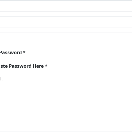
 Password *
aste Password Here *
l.