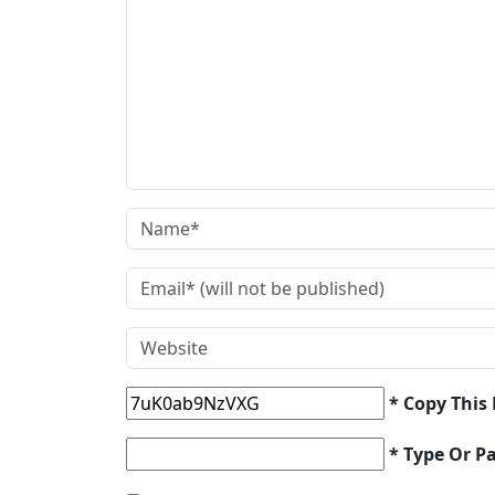
* Copy This
* Type Or P