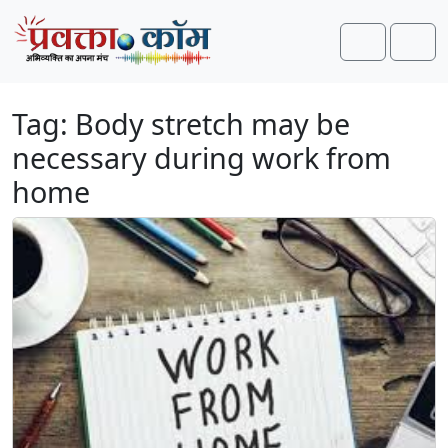
Skip to content
Skip to footer
Search
Men
Tag:
Body stretch may be
necessary during work from
home