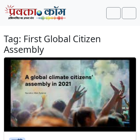
Skip to content
Skip to footer
Search
Men
Tag:
First Global Citizen
Assembly