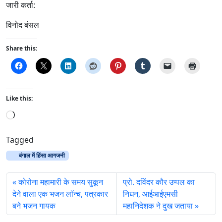
जारी कर्ता:
विनोद बंसल
Share this:
Like this:
L
o
a
Tagged
d
बंगाल में हिंसा आगजनी
i
n
कोरोना महामारी के समय सुकून
प्रो. दविंदर कौर उप्पल का
g
देने वाला एक भजन लॉन्च, पत्रकार
निधन, आईआईएमसी
…
बने भजन गायक
महानिदेशक ने दुख जताया