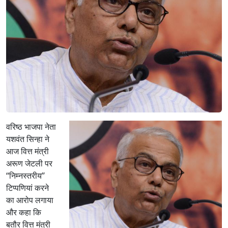
वरिष्ठ भाजपा नेता
यशवंत सिन्हा ने
आज वित्त मंत्री
अरूण जेटली पर
‘‘निम्नस्तरीय’’
टिप्पणियां करने
का आरोप लगाया
और कहा कि
बतौर वित्त मंत्री