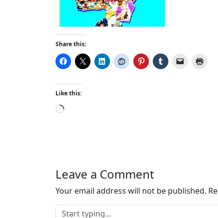
Share this:
Like this:
L
o
a
d
i
n
Leave a Comment
g
…
Your email address will not be published.
Re