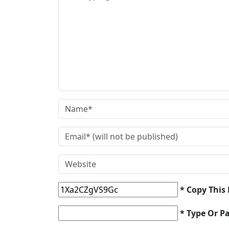
* Copy This
* Type Or P