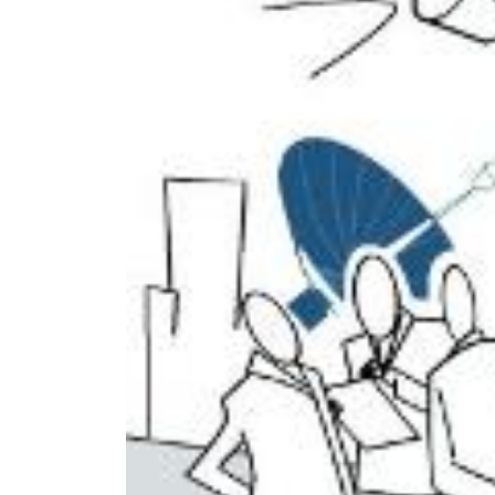
रि
ला
यं
स
जि
ओ
ख
र्च
क
रे
गी
दो
ला
ख
क
रो
ड़