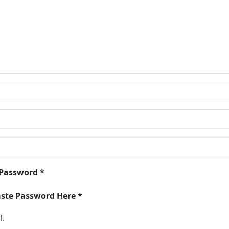
 Password *
aste Password Here *
l.