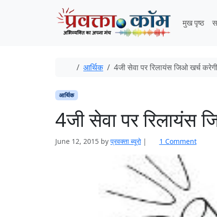
Skip to content
Skip to footer
मुख पृष्ठ
स
Home
आर्थिक
4जी सेवा पर रिलायंस जिओ खर्च करेग
आर्थिक
4जी सेवा पर रिलायंस ज
o
June 12, 2015
by
प्रवक्ता ब्यूरो
|
1 Comment
n
4
जी
से
वा
प
र