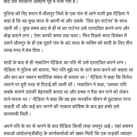
बाद उसे सरकारी आश्रय गृह में भेजा गया है।
पुलिस को दिए बयान में धौलपुर जिले के एक गांव से आने वाली इस पीडि़ता ने
कहा है कि वह कुछ साल से अपनी मां और उसके ‘लिव इन पार्टनर’ के साथ
रहती थी। कुछ समय बाद से ही मां का पार्टनर उसे प्रताडि़त करने लगा और
बोझ बताने लगा। ऐसा काफी समय तक चला। फिर पिछले साल दिसंबर में
उसने धौलपुर के ही एक दूसरे गांव के 40 साल के व्‍यक्ति को शादी के लिए तीन
लाख रुपए में बेच दिया।
शादी के बाद से ही नाबालिग पीडि़ता का पति भी उसे प्रताडि़त करने लगा।
पीडि़ता ने पुलिस को बताया, ‘मेरा पति मुझे घर के सारे काम करने को कहता था
और बार-बार जबरन शारीरिक संबंध भी बनाता था।’ पीडि़ता ने कहा कि विरोध
जताने पर बुरी तरह से पिटाई की जाती थी। नाबालिग ने कहा, ‘उसका पति
सबके सामने उसकी बेइज्‍जती करता था और बच्‍चा न पैदा कर पाने को लेकर
ताने मारता था।’ पीडि़ता ने कहा कि वह इस नारकीय जीवन से छुटकारा पाना
चाहती थी और कई बार भागने की नाकाम कोशिश के बाद इस हफ्ते उसे
कामयाबी मिली।
अपने पति के घर से भागने के बाद पीडि़ता किसी तरह जयपुर आई। यहां बचपन
बचाओ आंदोलन(बीबीए) के कार्यकर्ताओं को खबर मिली कि एक लड़की जवाहर