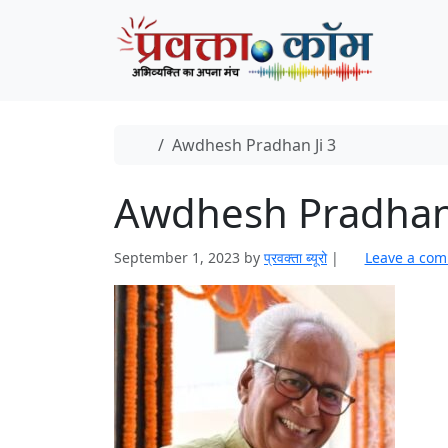
Skip to content
Skip to footer
Home
Awdhesh Pradhan Ji 3
Awdhesh Pradhan 
September 1, 2023
by
प्रवक्‍ता ब्यूरो
|
Leave a co