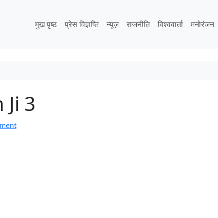
मुख पृष्ठ
प्रेस विज्ञप्ति
न्यूज़
राजनीति
विश्ववार्ता
मनोरंजन
Ji 3
mment