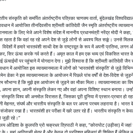
भारतीय संस्कृति को समर्पित अंतर्राष्ट्रीय पत्रिका चाणक्य वार्ता, बुंदेलखंड विश्वविद
वधान में आयोजित तीनदिवसीय श्रीमती कांतिदेवी जैन स्मृति अंतर्राष्ट्रीय व्याख्य
 के लिए भेजे अपने विशेष संदेश में माननीय प्रधानमंत्री नरेंद्र मोदी ने कहा, 
रयास रहता है कि वहां रह रहे अपने देश से जुड़े लोगों से अवश्य मिल सकूं। उनसे मिलक
ै। विदेशों में हमारे भारतवंशी साथी देश के राष्ट्रदूत के रूप में अपनी प्रतिभा,
कर, सिर ऊंचा करके गर्व करते हैं। अमृत काल में हम एक भव्य एवं विकसित भारत के न
 ऊंचाईयों पर पहुंचाने में योगदान देगा। मुझे विश्वास है कि श्रीमती कांतिदेवी जैन 
ावधान में आयोजित इस व्याख्यानमाला में लोगों को ‘भारतवंशी संस्कृति’ से जुड़े वि
 डेका ने इस व्याख्यानमाला के आयोजन में पिछले पांच वर्षों से देश-विदेश से जुड़ने 
म सौभाग्य है कि मुझे इस आयोजन से जुड़ने का मौका मिला। व्याख्यानमाला का विषय 
षा, अपना ज्ञान, अपनी संस्कृति लेकर गए और वहां अपना विशिष्ट स्थान बनाया। उन्हो
 संस्कृति विश्व की अनमोल विरासत है, जिसका पूरी दुनिया में प्रसार-प्रचार हो रह
ं अपनी मेहनत, संघर्ष और भारतीय संस्कृति के बल पर अपना परचम लहराया है। भारत क
रह संजोकर रखा है। भारतवंशी हर परीक्षा में खरे उतर रहे हैं। भारतीय संस्कृति न क
 जुड़ी रहे।’’
द्यालय ओडिशा के कुलपति प्रो चक्रधर त्रिपाठी ने कहा, ‘‘कोरापोट (उड़ीसा) में जहां 
े। यहां आदिवासी क्षेत्र है और केवल दो प्रतिशत महिलाएं ही शिक्षित हैं लेकि