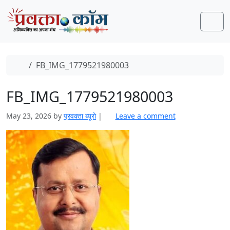
Skip to content
Skip to footer
Men
Home
FB_IMG_1779521980003
FB_IMG_1779521980003
May 23, 2026
by
प्रवक्‍ता ब्यूरो
|
Leave a comment