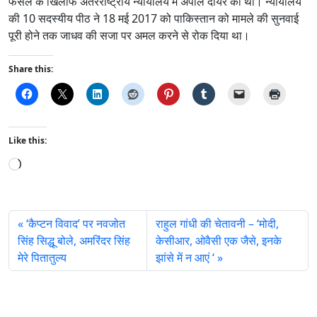
फैसले के खिलाफ अंतरराष्ट्रीय न्यायालय में अपील दायर की थी। न्यायालय
की 10 सदस्यीय पीठ ने 18 मई 2017 को पाकिस्तान को मामले की सुनवाई
पूरी होने तक जाधव की सजा पर अमल करने से रोक दिया था।
Share this:
Like this:
L
o
a
d
‘कैप्टन विवाद’ पर नवजोत
राहुल गांधी की चेतावनी – ‘मोदी,
i
सिंह सिद्धू बोले, अमरिंदर सिंह
केसीआर, ओवैसी एक जैसे, इनके
n
मेरे पितातुल्य
झांसे में न आएं ‘
g
…