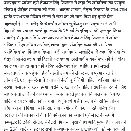
जनपदपाल लाॅयन श्री तेजपालसिंह खिल्लन ने कहा कि लाॅयनिज्म का प्रमुख
उद्देश्य है पीड़ित मानवता की सेवा। भातृत्व भावना, नेतृत्व विकास के साथ-साथ
इसके संस्थापक मेल्विन जोन्स ने सेवा का जो नारा दिया वह हमारे लिए
महत्वपूर्ण है। समारोह के चेयरमैन लाॅयन सुनीलकुमार अग्रवाल ने सभी
मेहमानों का स्वागत करते हुए क्लब के 25 वर्ष के इतिहास को प्रस्तुत किया।
समारोह में मुख्य अतिथि जनपदपाल लाॅयन तेजपालसिंह खिल्लन ने लाॅयन
ललित गर्ग एवं लाॅयन अरविन्द शारदा द्वारा संपादित क्लब की स्मारिका
‘प्रतिबिम्ब’ का विमोचन किया। श्री रामनिवास लखोटिया ने कहा कि सेवा के
क्षेत्र में लायंस क्लब नई दिल्ली अलकनंदा उल्लेखनीय कार्य कर रही है। सेवा
का लक्ष्य मान-सम्मान नहीं बल्कि परोपकार होना चाहिए। हमें असली
जरूरतमंदों तक पहुंचना है और इसी लक्ष्य को लेकर क्लब प्रयासरत है।
लाॅयन वी. एस. कुकरेजा ने समाज में फैली कुरीतियों, महिला अशिक्षा, दहेज
प्रथा, बलात्कार, भू्रण हत्या, गरीबी उन्मूलन और महिला सशक्तिकरण के लिए
जागरूकता लाने की आवश्यकता व्यक्त करते हुए कहा कि क्लब का ‘स्वच्छ
बालिका स्वस्थ बालिका’ अभियान अनुकरणीय है। क्लब के सचिव लाॅयन
नरेश बंसल ने शिक्षा, चिकित्सा, सेवा के क्षेत्र में किए जा रहे विविध सेवा
प्रकल्पों की जानकारी दी। जिनमें क्लब का स्थायी प्रोजेक्ट के रूप में
कम्प्यूटर लिटरेसी सेन्टर, सेनेटरी नेपकिन, वृक्षारोपण आदि मुख्य हैं। क्लब की
इस 25वीं चार्टर नाइट पर सभी संस्थापक सदस्यों, पूर्वाध्यक्षों, पूर्व जनपदपालों