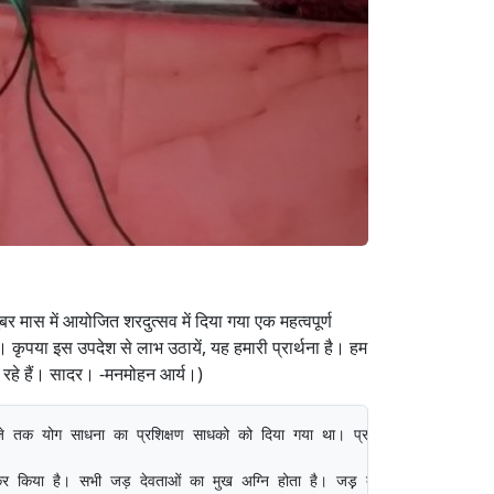
र मास में आयोजित शरदुत्सव में दिया गया एक महत्वपूर्ण
ै। कृपया इस उपदेश से लाभ उठायें, यह हमारी प्रार्थना है। हम
र रहे हैं। सादर। -मनमोहन आर्य।)
 भिन्न हैं। यजुर्वेद से आपने एक मन्त्र प्रस्तुत कर बताया कि इस मन्त्र में जड़ देवताओं का वर्णन है। उन्होंने कहा कि जल, वायु, सूर्य, चन्द्र, वनस्पति आदि जड़ देवता हैं। यह सब पदार्थ जड़ हैं तथापि इनमें जो दिव्य गुण हैं उनके कारण इन्हें देव कहते हैं। यह सभी पदार्थ हमारे प्राणों की रक्षा करते हैं। वायु, जल, अन्न आदि से हमारे जीवन की रक्षा होती है। यदि सूर्य न हो तो अन्न उत्पन्न नहीं होगा। हम कृषि कार्य करके जो अन्न आदि पदार्थ उत्पन्न करते हैं उसका कारण भी सूर्य, जल, वायु आदि का योगदान ही होता है। आचार्य उमेशचन्द्र क