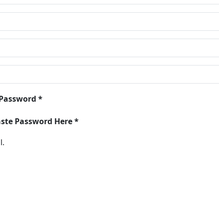
 Password *
aste Password Here *
l.