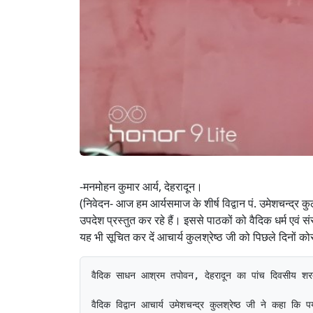
-मनमोहन कुमार आर्य, देहरादून।
(निवेदन- आज हम आर्यसमाज के शीर्ष विद्वान पं. उमेशचन्द्र क
उपदेश प्रस्तुत कर रहे हैं। इससे पाठकों को वैदिक धर्म एवं 
यह भी सूचित कर दें आचार्य कुलश्रेष्ठ जी को पिछले दिनों क
वैदिक साधन आश्रम तपोवन, देहरादून का पांच दिवसीय शरदुत्सव दिनांक 16-10-2019 को आरम्भ हुआ था। प्रातः 5.00 बजे से 6.00 बजे तक योग साधना का प्रशिक्षण साधको को दिया गया था। प्रातः 6.30 बजे से 8.30 बजे तक सन्ध्या एवं यज्ञ सम्पन्न किया गया था। यज्ञ के ब्रह्मा अमृतसर से पधारे पं0 सत्यपाल पथिक जी थे। यज्ञ में मन्त्रोच्चार गुरुकुल पौधा के दो ब्रह्मचारियों द्वारा किया गया