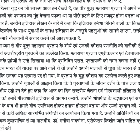
हाराणा प्रताप जी के नाम पर सैन्य विश्वविद्यालय की स्थापना की जाए.
गोरिल्ला युद्ध का जो स्वरूप आज हम देखते हैं, वह वीर पुत्र महाराणा प्रताप ने अपने सम
को पराजय का मुंह देखना पड़ता था या पीछे हटने के लिए मजबूर होना पड़ता था. उन
 है. उन्होंने इतिहास लेखन के बारे में कहा कि इतिहास हमेशा जीतने वालों का लिखा
ष्टिकोण के साथ युवाओं के समक्ष इतिहास के अनछुये पहलुओंं को सामने लाएगा. उन्ह
 हमारे नौजवानों में संचार करने की आवश्यकता है.
ाध्यम से वीर पुत्र महाराणा प्रताप के शौर्य एवं उनकी कौशल रणनीति को बारीकी से प्रस
अंतर्राष्ट्रीय पुस्तकों का उल्लेख किया. महाराणा प्रताप एग्रीकल्चर एवं टेक्नालाज
नके पूर्वजों ने उन्हें सिखाया था कि प्रतिदिन प्रात: प्रतापजी को नमन करना नहीं भू
लिंकन भारत की यात्रा पर आने वाले थे तो उन्होंने अपनी माताजी से पूछा कि भारत 
हालांकि उनका यह प्रवास रद्द हो गया. वे प्रताप के युद्ध कौशल का उल्लेख करते ह
िया. उन्होंने युवाओं से आह्वान किया कि वे प्रतापजी के जीवन दर्शन के पांच तत
क्षीय उद्बोधन देते हुए कहा कि आज का दिन राष्ट्रीय चेतना एवं गौरवशाली इतिहास के
ं को हमारे गौरवशाली इतिहास से अवगत करायें. उन्होंने शोधपीठ के उद्घाटन एवं संग
 के बाद भी हमारे बीच उपस्थित होकर हमारा हौसला बढ़ाया और ऊर्जा प्रदान की. उ
से कहीं अधिक सारगर्भित संगोष्ठी का आयोजन किया गया है. उन्होंने अतिथियों का
क कुलसचिव संध्या मालवीय, डॉ. मनीषा सक्सेना, प्रोफेसर किशोर जॉन सहित ब्राउस
ूर्ण रही।