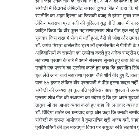
होगा जहां उनके नाम की संस्था ना हो. आज आवश्यकता है कि म
संगोष्ठी में रिटायर्ड लेफ्टिनेंट जनरल दुष्यंत सिंह ने कहा कि 
रणनीति का अहम हिस्सा था जिसकी वजह से हमेशा मुगल शासकों 
लेकिन महाराणा प्रतापजी की गुरिल्ला युद्ध नीति आज भी कारगर
जाहिर किया कि वीर पुत्र महाराणाप्रताप शोध पीठ एक नई दृृ
सुनकर जिस तरह मैं सेना में भर्ती हुआ, वैसे ही जोश और उमंग
डॉ. जयंत मिश्रा कसंलटेंट ड्रग लॉ इनर्फोसमेंट ने पीपीटी के म
आदिवासियों के सहयोग का उल्लेख करते हुए अनेक राष्ट्रीय एवं 
महाराणा प्रताप के बारे में अपने संस्मरण सुनाते हुए कहा कि उ
उन्होंंने एक प्रसंग का उल्लेख करते हुए कहा कि इब्राहिंम 
धूल लेते आना जहां महाराणा प्रताप जैसे शौर्य वीर हुए हैं. 
पास 85 हजार लेकिन वीर प्रतापजी ने पीछे हटना कबूल नहीं क
संगोष्ठी की अध्यक्ष एवं कुलपति प्रोफेसर आशा शुक्ला ने अध्य
प्रताप शोध पीठ की स्थापना का उद्देश्य है कि हम अपने युवाओ
ठाकुर जी का आभार व्यक्त करते हुए कहा कि लगातार व्यस्तता
डॉ. बिंदिया तातेर का धन्यवाद कहा और कहा कि उनकी उम्मीद 
संगोष्ठी के सफल आयोजन में कुलसचिव श्री अजय वर्मा, सहाय
प्रतिभागियों की इस महत्वपूर्ण विषय पर संयुक्त रुचि सहयोग प