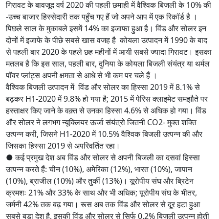
गिरावट के बावजूद वर्ष 2020 की पहली छमाही में वैश्विक बिजली के 10% की
-उच्च बाजार हिस्सेदारी तक पहुँच गए हैं जो अपने आप में एक रिकॉर्ड है ।
पिछले साल के मुकाबले इसमें 14% का इजाफा हुआ है। विंड और सोलर इन
दोनों में इजाफे के पीछे सबसे खास वजह है कोयला उत्पादन में 1990 के बाद
से पहली बार 2020 के पहले छह महीनों में आयी सबसे ज्यादा गिरावट। इसका
मतलब है कि इस साल, पहली बार, दुनिया के कोयला बिजली संयंत्र या थर्मल
पॉवर प्लांट्स अपनी क्षमता से आधे से भी कम पर चले हैं ।
वैश्विक बिजली उत्पादन में विंड और सोलर का हिस्सा 2019 में 8.1% से
बढ़कर H1-2020 में 9.8% हो गया है; 2015 में पेरिस क्लाइमेट समझौते पर
हस्ताक्षर किए जाने के वक़्त से उनका हिस्सा 4.6% से अधिक हो गया। विंड
और सोलर ने लगभग न्यूक्लियर ऊर्जा संयंत्रो जितनी CO2- मुक्त शक्ति
उत्पन्न करी, जिसने H1-2020 में 10.5% वैश्विक बिजली उत्पन्न की और
जिसका हिस्सा 2019 से अपरिवर्तित रहा।
● कई प्रमुख देश अब विंड और सोलर से अपनी बिजली का दसवां हिस्सा
उत्पन्न करते हैं: चीन (10%), अमेरिका (12%), भारत (10%), जापान
(10%), ब्राजील (10%) और तुर्की (13%)। यूरोपीय संघ और ब्रिटेन
क्रमशः 21% और 33% के साथ और भी अधिक; यूरोपीय संघ के भीतर,
जर्मनी 42% तक बढ़ गया। रूस अब तक विंड और सोलर से दूर हटा हुआ
सबसे बड़ा देश है, इसकी विंड और सोलर से सिर्फ 0.2% बिजली उत्पन्न होती