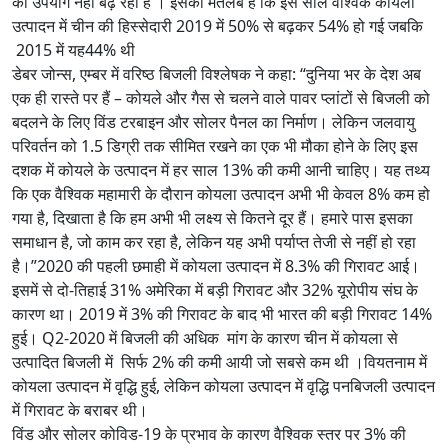
का उपयोग नहीं बढ़ रहा है । इसका मतलब है कि इस साल वैश्विक कोयला
उत्पादन में चीन की हिस्सेदारी 2019 में 50% से बढ़कर 54% हो गई जबकि
2015 में यह44% थी
डेबर जोन्स, एम्बर में वरिष्ठ बिजली विश्लेषक ने कहा: “दुनिया भर के देश अब
एक ही रास्ते पर हैं – कोयले और गैस से चलने वाले पावर प्लांटों से बिजली को
बदलने के लिए विंड टरबाइन और सोलर पैनल का निर्माण। लेकिन जलवायु
परिवर्तन को 1.5 डिग्री तक सीमित रखने का एक भी मौका होने के लिए इस
दशक में कोयले के उत्पादन में हर साल 13% की कमी आनी चाहिए। यह तथ्य
कि एक वैश्विक महामारी के दौरान कोयला उत्पादन अभी भी केवल 8% कम हो
गया है, दिखाता है कि हम अभी भी लक्ष्य से कितने दूर हैं। हमारे पास इसका
समाधान है, जो काम कर रहा है, लेकिन यह अभी पर्याप्त तेजी से नहीं हो रहा
है।”2020 की पहली छमाही में कोयला उत्पादन में 8.3% की गिरावट आई।
इसमें से दो-तिहाई 31% अमेरिका में बड़ी गिरावट और 32% यूरोपीय संघ के
कारण था। 2019 में 3% की गिरावट के बाद भी भारत की बड़ी गिरावट 14%
हुई। Q2-2020 में बिजली की अधिक मांग के कारण चीन में कोयला से
उत्पादित बिजली में सिर्फ 2% की कमी आयी जो सबसे कम थी ।वियतनाम में
कोयला उत्पादन में वृद्धि हुई, लेकिन कोयला उत्पादन में वृद्धि पनबिजली उत्पादन
में गिरावट के बराबर थी।
विंड और सोलर कोविड-19 के प्रभाव के कारण वैश्विक स्तर पर 3% की