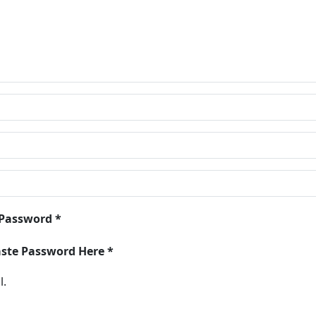
 Password *
aste Password Here *
l.