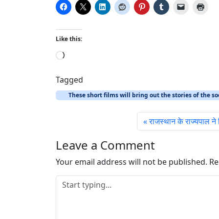
Like this:
L
o
a
Tagged
d
These short films will bring out the stories of the so
i
n
राजस्थान के राज्यपाल ने
g
…
Leave a Comment
Your email address will not be published.
Re