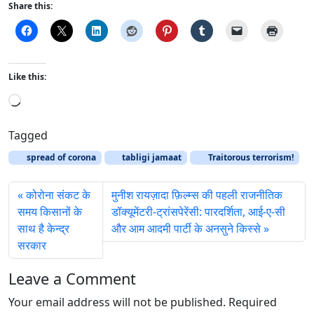
Share this:
Like this:
L
o
a
Tagged
d
spread of corona
tabligi jamaat
Traitorous terrorism!
i
n
कोरोना संकट के
मुनीश रायज़ादा फ़िल्म्स की पहली राजनीतिक
g
समय किसानों के
डॉक्यूमेंटरी-ट्रांसपेरेंसी: पारदर्शिता, आई-ए-सी
…
साथ है केन्द्र
और आम आदमी पार्टी के अनसुने किस्से
सरकार
Leave a Comment
Your email address will not be published.
Required