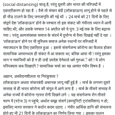
(social distansing) चालू है, परंतु दूसरी ओर भारत की मस्जिदों में
एकत्रीकरण हो रहा है । वैसे तो संचार बंदी (लॉकडाऊन) लागू होने से पहले से
ही भीड टालने के लिए जनजागृति की गई थी । 24 मार्च को 21 दिनों के लिए
संपूर्ण देश ‘लॉकडाऊन’ होने के पश्‍चात तो इस संकट की गंभीरता ध्यान में आनी
चाहिए थी; और उसके पश्चात 14 अप्रैल को ये पुनः 3 मई तक के लिए बढ़ाया
गया। परंतु अल्पसंख्यक समाज के संदर्भ में दुर्भाग्य से वैसा दिखाई नहीं दे रहा ।
‘लॉकडाऊन’ होने पर भी मुस्लिम समाज अनेक स्थानों पर मस्जिदों में
नमाजपठन के लिए एकत्रित हुआ । इससे संसर्गजन्य कोरोना का फैलाव होकर
सामाजिक अस्वस्थता ही संकट में आ सकता था; बल्कि आया भी ! परंतु इसका
भान न नमाजियों को है न ही उन्हें उपदेश देनेवाले धर्म गुरुआें को ! ये लोग
परिपक्वता कब दिखाएंगे ? सामाजिक चर्चा का यह अत्यंत गंभीर विषय है ।
अज्ञान, असंवेदनशीलता या निरंकुशता ?
लॉकडाऊन अथवा संचारबंदी अचानक लागू नहीं हुई है । मार्च के लगभग दूसरे
सप्ताह से ही भारत कोरोना की चंगुल में आने लगा है । मार्च के तीसरे सप्ताह में
अनेक राज्यों में कोरोना ग्रस्त रोगी दिखने लगे । यह संसर्गजन्य रोग तीसरे
चरण में (स्टेज 3) न पहुंचे; अर्थात समूह संसर्ग (कम्युनिटी ट्रांसमिशन) न हो;
इसलिए भारत सरकार ने कठोर कदम उठाए । गंभीर आर्थिक हानि की संभावना
होते हुए भी 21 दिनों के लॉकडाऊन का निर्णय लिया गया । इसका पालन