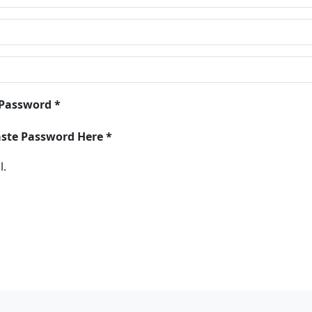
 Password *
aste Password Here *
l.