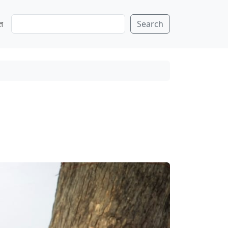
S
ति
Search
e
a
r
c
h