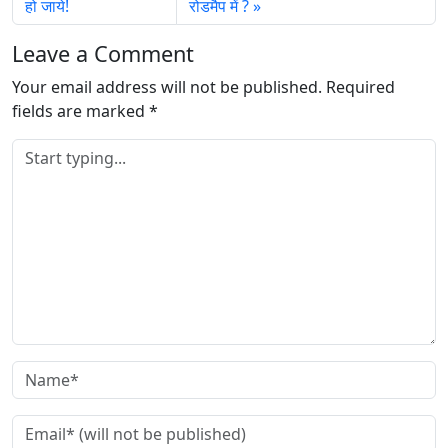
हो जाये!
रोडमैप में ?
n
g
Leave a Comment
…
Your email address will not be published.
Required
fields are marked
*