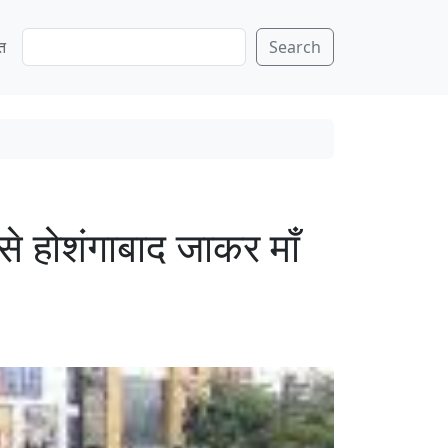
S
ति
Search
e
a
r
c
h
 से होशंगाबाद जाकर माँ