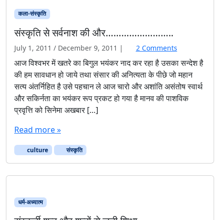
कला-संस्कृति
संस्कृति से सर्वनाश की और……………………..
o
July 1, 2011
/
December 9, 2011
|
2 Comments
n
आज विश्वभर में खतरे का बिगुल भयंकर नाद कर रहा है उसका सन्देश है
सं
की हम सावधान हो जाये तथा संसार की अनित्यता के पीछे जो महान
स्कृ
सत्य अंतर्निहित है उसे पहचान ले आज चारो और अशांति असंतोष स्वार्थ
ति
और सकिर्नता का भयंकर रूप प्रकट हो गया है मानव की पाशविक
से
प्रवृत्ति को सिनेमा अखबार […]
स
र्व
Read more »
ना
श
culture
संस्कृति
की
औ
र
…
…
…
धर्म-अध्यात्म
…