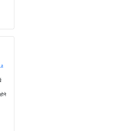
 a
ख
होने