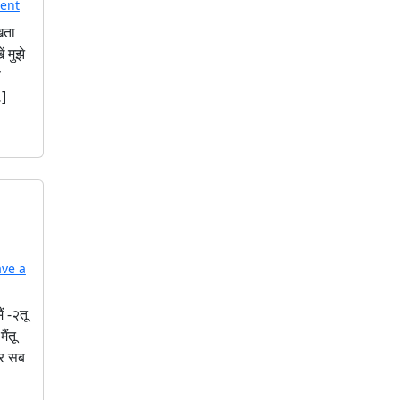
ent
खता
 मुझे
फ
…]
ave a
ं -२तू
ैंतू
और सब