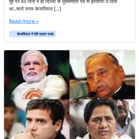
मुद्दे पर 49 दिनों में ही दिल्ली के मुख्यमंत्री पद से इस्तीफा दे दिया
में
था..चारो तरफ केजरीवाल […]
के
ज
Read more »
री
वा
केजरीवाल ने ऐसे पलटा पासा
ल
ने
ऐ
से
प
ल
टा
पा
सा